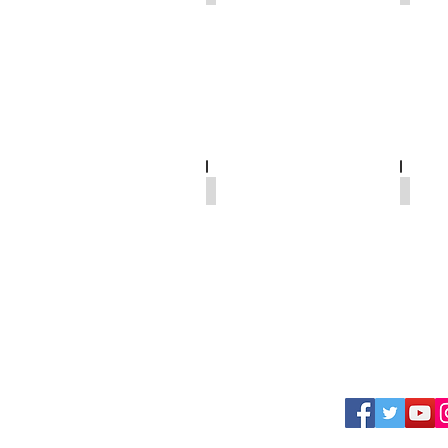
Lennon
schiz
inchiostro